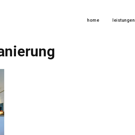
home
leistungen
anierung