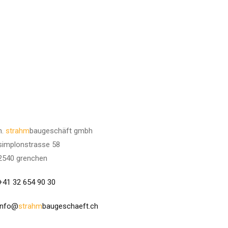
h.
strahm
baugeschäft gmbh
simplonstrasse 58
2540 grenchen
+41 32 654 90 30
info@
strahm
baugeschaeft.ch